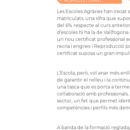
AGRICULTURA I
RAMADERIA
Les Escoles Agràries han inicia
matriculats, una xifra que sup
del 6% respecte al curs anterior
d’escoles hi ha la de Vallfogona
un nou certificat professional 
recria i engreix i Reproducció 
certificat suposa un gran impul
L’Escola, però, vol anar més enll
de garantir el relleu i la continu
una tasca que es porta a term
col·laboració amb professionals,
sector, un fet que permet ident
competències i perfils més dem
A banda de la formació reglada, 