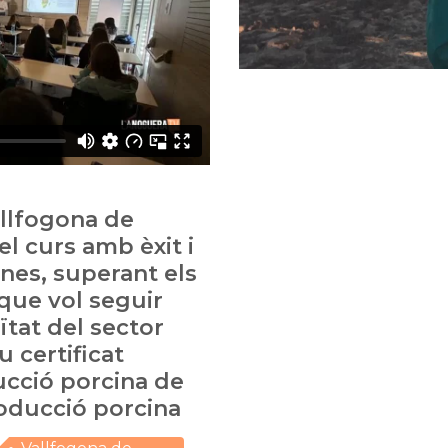
allfogona de
l curs amb èxit i
nes, superant els
 que vol seguir
ïtat del sector
u certificat
ucció porcina de
roducció porcina