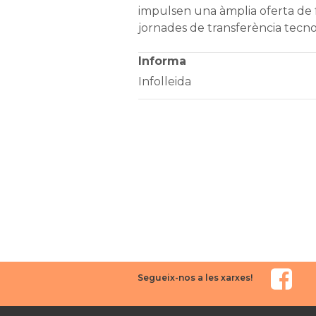
impulsen una àmplia oferta de 
jornades de transferència tecno
Informa
Infolleida
Segueix-nos a les xarxes!