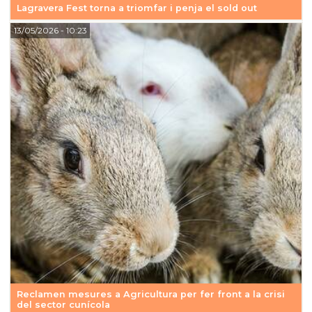
Lagravera Fest torna a triomfar i penja el sold out
13/05/2026
- 10:23
Reclamen mesures a Agricultura per fer front a la crisi
del sector cunícola