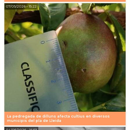
07/05/2026
- 15:22
La pedregada de dilluns afecta cultius en diversos
municipis del pla de Lleida
04/05/2026
- 16:53