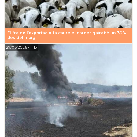
El fre de l’exportació fa caure el corder gairebé un 30%
des del maig
29/06/2026
- 11:15