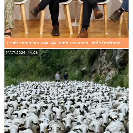
Front comú per una PAC amb recursos i més territorial
14/07/2026
- 14:08