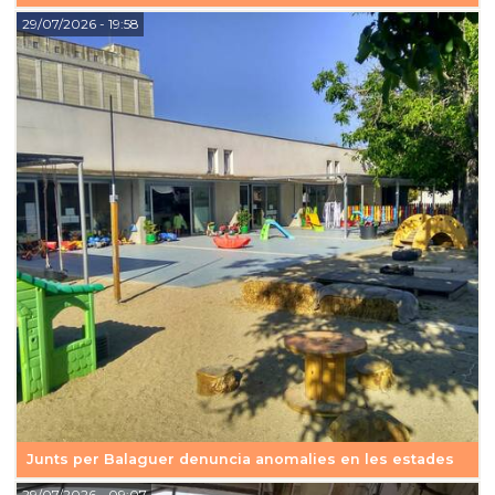
29/07/2026
- 19:58
Junts per Balaguer denuncia anomalies en les estades
29/07/2026
- 09:07