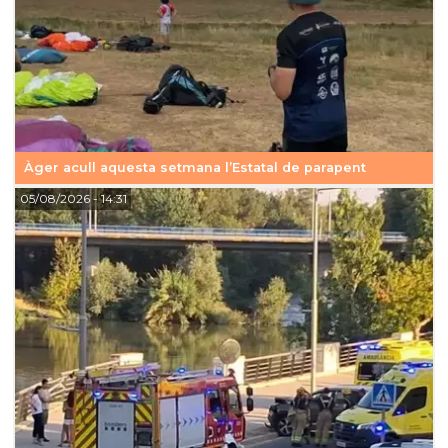
Àger acull aquesta setmana l’Estatal de parapent
05/08/2026
- 14:31