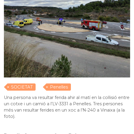
SOCIETAT
Penelles
Una persona va resultar ferida ahir al matí en la col·lisió entre
un cotxe i un camió a l’LV-3331 a Penelles. Tres persones
més van resultar ferides en un xoc a l’N-240 a Vinaixa (a la
foto).