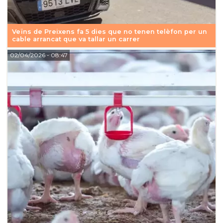
Veïns de Preixens fa 5 dies que no tenen telèfon per un
cable arrancat que va tallar un carrer
02/04/2026
- 08:47