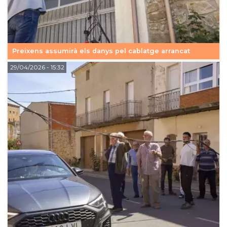
Preixens assumirà els danys pel cablatge arrancat
29/04/2026
- 15:32