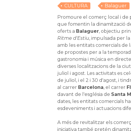
CULTURA
Balaguer
Promoure el comerç local i de p
que fomentin la dinamització de
oferts a
Balaguer
, objectiu prin
Ritme d'Estiu
, impulsada per l
amb les entitats comercials de 
de propostes per a la temporad
gastronomia i música en directe,
diverses localitzacions de la ci
juliol i agost. Les activitats es c
de juliol, i el 2 i 30 d'agost, i ti
al carrer
Barcelona
, el carrer
F
davant de l'església de
Santa M
dates, les entitats comercials h
esdeveniments i actuacions dife
A més de revitalitzar els comerço
iniciativa també pretén dinamitza