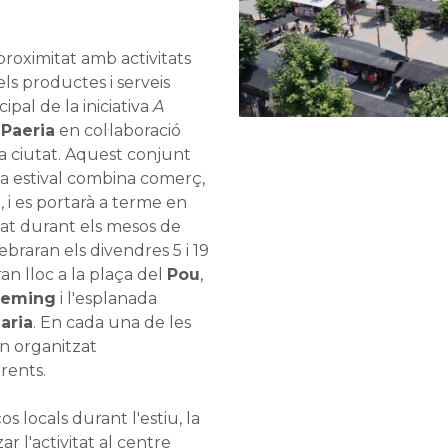
roximitat amb activitats
ls productes i serveis
cipal de la iniciativa
A
a
Paeria
en col·laboració
la ciutat. Aquest conjunt
a estival combina comerç,
 i es portarà a terme en
utat durant els mesos de
elebraran els divendres 5 i 19
ndran lloc a la plaça del
Pou
,
leming
i l'esplanada
aria
. En cada una de les
an organitzat
rents.
s locals durant l'estiu, la
r l'activitat al centre