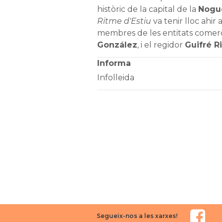
històric de la capital de la
Nogu
Ritme d'Estiu
va tenir lloc ahir
membres de les entitats comercia
González
, i el regidor
Guifré R
Informa
Infolleida
Segueix-nos a les xarxes!