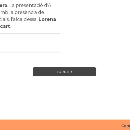
era
. La presentació d'A
 amb la presència de
ls, l'alcaldessa,
Lorena
icart
.
TORNAR