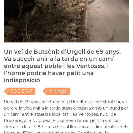
Un veí de Butsènit d’Urgell de 69 anys.
Va succeir ahir a la tarda en un camí
entre aquest poble i les Ventoses, i
l’home podria haver patit una
indisposició
SOCIETAT
Montgai
Un veí de 69 anys de Butsènit d’Urgell, nucli de Montgai, va
perdre la vida ahir a la tarda quan circulava amb un quad per
un camí entre aquesta localitat i les Ventoses, nucli de
Preixens, a la Noguera. Els serveis d’emergència van ser
alertats a les 17.18 hores i fins al lloc van acudir patrulles dels
Mossos d’Esquadra, dotacions dels Bombers de la