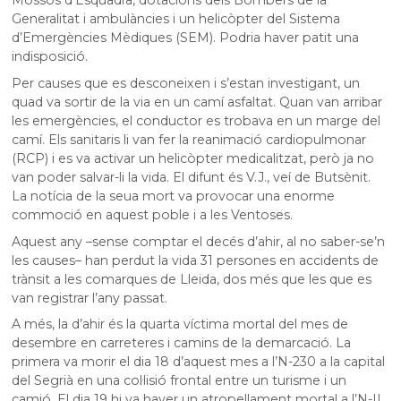
Generalitat i ambulàncies i un helicòpter del Sistema
d’Emergències Mèdiques (SEM). Podria haver patit una
indisposició.
Per causes que es desconeixen i s’estan investigant, un
quad va sortir de la via en un camí asfaltat. Quan van arribar
les emergències, el conductor es trobava en un marge del
camí. Els sanitaris li van fer la reanimació cardiopulmonar
(RCP) i es va activar un helicòpter medicalitzat, però ja no
van poder salvar-li la vida. El difunt és V.J., veí de Butsènit.
La notícia de la seua mort va provocar una enorme
commoció en aquest poble i a les Ventoses.
Aquest any –sense comptar el decés d’ahir, al no saber-se’n
les causes– han perdut la vida 31 persones en accidents de
trànsit a les comarques de Lleida, dos més que les que es
van registrar l’any passat.
A més, la d’ahir és la quarta víctima mortal del mes de
desembre en carreteres i camins de la demarcació. La
primera va morir el dia 18 d’aquest mes a l’N-230 a la capital
del Segrià en una col·lisió frontal entre un turisme i un
camió. El dia 19 hi va haver un atropellament mortal a l’N-II