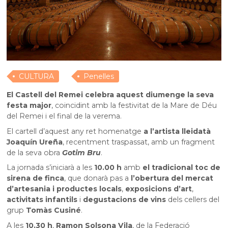
CULTURA
Penelles
El Castell del Remei celebra aquest diumenge la seva
festa major
, coincidint amb la festivitat de la Mare de Déu
del Remei i el final de la verema.
El cartell d’aquest any ret homenatge
a l’artista lleidatà
Joaquín Ureña
, recentment traspassat, amb un fragment
de la seva obra
Gotim Bru
.
La jornada s’iniciarà a les
10.00 h
amb
el tradicional toc de
sirena de finca
, que donarà pas a
l’obertura del mercat
d’artesania i productes locals
,
exposicions d’art
,
activitats infantils
i
degustacions de vins
dels cellers del
grup
Tomàs Cusiné
.
A les
10.30 h
,
Ramon Solsona Vila
, de la Federació