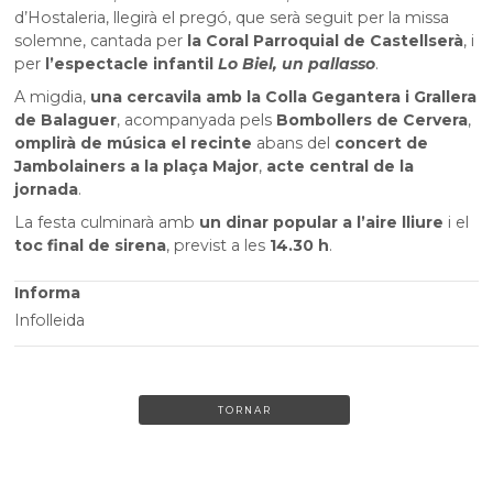
d’Hostaleria, llegirà el pregó, que serà seguit per la missa
solemne, cantada per
la Coral Parroquial de Castellserà
, i
per
l’espectacle infantil
Lo Biel, un pallasso
.
A migdia,
una cercavila amb la Colla Gegantera i Grallera
de Balaguer
, acompanyada pels
Bombollers de Cervera
,
omplirà de música el recinte
abans del
concert de
Jambolainers a la plaça Major
,
acte central de la
jornada
.
La festa culminarà amb
un dinar popular a l’aire lliure
i el
toc final de sirena
, previst a les
14.30 h
.
Informa
Infolleida
TORNAR