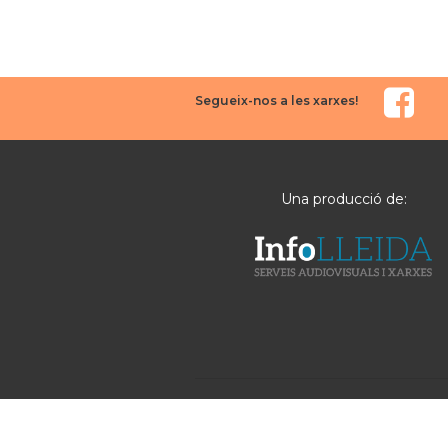
Segueix-nos a les xarxes!
Una producció de: