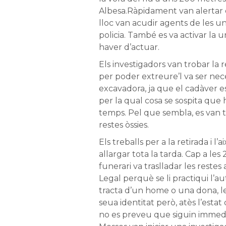
Albesa.Ràpidament van alertar e
lloc van acudir agents de les unit
policia. També es va activar la u
haver d’actuar.
Els investigadors van trobar la 
per poder extreure’l va ser nece
excavadora, ja que el cadàver e
per la qual cosa se sospita que 
temps. Pel que sembla, es van t
restes òssies.
Els treballs per a la retirada i l
allargar tota la tarda. Cap a les
funerari va traslladar les restes 
Legal perquè se li practiqui l’au
tracta d’un home o una dona, les
seua identitat però, atès l’estat
no es preveu que siguin immedia