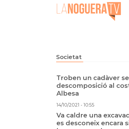
Societat
Troben un cadàver se
descomposició al cost
Albesa
14/10/2021
- 10:55
Va caldre una excavado
es desconeix encara si