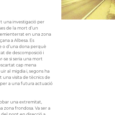
t una investigació per
uses de la mort d’un
 semienterrat en una zona
çana a Albesa. Es
me o d’una dona perquè
at de descomposició i
se si seria una mort
escartat cap mena
uir al migdia i, segons ha
 una visita de tècnics de
 per a una futura actuació
robar una extremitat,
 zona frondosa. Va ser a
 del pont en direcció a