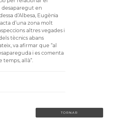
ió per relacionar el
 desaparegut en
ldessa d’Albesa, Eugènia
tracta d’una zona molt
inspeccions altres vegades i
a dels tècnics abans
teix, va afirmar que “al
esapareguda i es comenta
 temps, allà”.
TORNAR