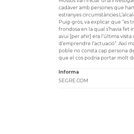
Mossos van iniciar una investigac
cadàver amb persones que han
estranyes circumstàncies.L’alca
Puig-gròs, va explicar que “es 
frondosa en la qual s’havia fet 
avui [per ahir] era l’última visit
d’emprendre l’actuació”. Així ma
poble no consta cap persona d
que el cos podria portar molt de
Informa
SEGRE.COM