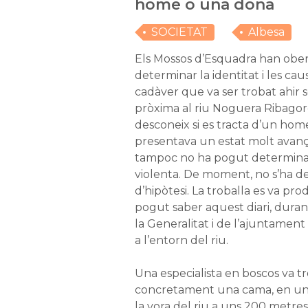
home o una dona
SOCIETAT
Albesa
Els Mossos d’Esquadra han ober
determinar la identitat i les ca
cadàver que va ser trobat ahir
pròxima al riu Noguera Ribagor
desconeix si es tracta d’un ho
presentava un estat molt avanç
tampoc no ha pogut determinar-
violenta. De moment, no s’ha d
d’hipòtesi. La troballa es va prod
pogut saber aquest diari, durant
la Generalitat i de l’ajuntament
a l’entorn del riu.
Una especialista en boscos va t
concretament una cama, en una
la vora del riu a uns 200 metres