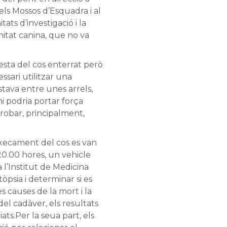
ls Mossos d’Esquadra i al
ats d’investigació i la
nitat canina, que no va
resta del cos enterrat però
ssari utilitzar una
stava entre unes arrels,
hi podria portar força
robar, principalment,
’aixecament del cos es van
 20.00 hores, un vehicle
a l’Institut de Medicina
tòpsia i determinar si es
 causes de la mort i la
 del cadàver, els resultats
ts.Per la seua part, els