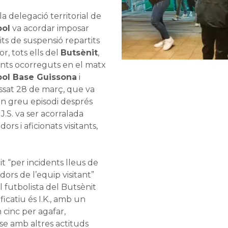
a delegació territorial de
bol
va acordar imposar
its de suspensió repartits
r, tots ells del
Butsènit
,
nts ocorreguts en el matx
bol Base Guissona
i
ssat 28 de març, que va
un
greu episodi després
.J.S. va ser acorralada
rs i aficionats visitants,
t “per incidents lleus de
ors de l’equip visitant”
 futbolista del Butsènit
icatiu és I.K., amb un
n cinc per agafar,
-se amb altres actituds