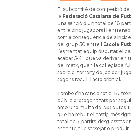
El subcomitè de competició de l
la
Federació Catalana de Fut
una sanció d’un total de 18 part
entre cinc jugadors i l’entrenado
com a conseqüència dels incide
del grup 30 entre l’
Escola Fut
l’esmentat equip disputat el pa
acabar 5-4, i que va derivar en 
del matx, quan la col·legiada A.I
sobre el terreny de joc per jugado
segons recull l’acta arbitral.
També s’ha sancionat el Butsèni
públic protagonitzats per seguid
amb una multa de 250 euros. El
que ha rebut el càstig més signif
total de 7 partits, desglossats e
espentejar o sacsejar o produir