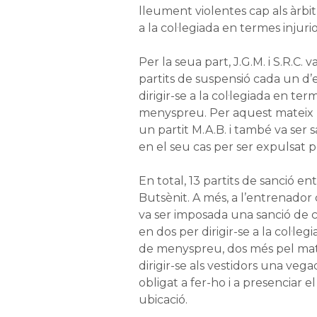
lleument violentes cap als àrbitr
a la col·legiada en termes inju
Per la seua part, J.G.M. i S.R.C.
partits de suspensió cada un d’
dirigir-se a la col·legiada en ter
menyspreu. Per aquest mateix 
un partit M.A.B. i també va ser 
en el seu cas per ser expulsat 
En total, 13 partits de sanció en
Butsènit. A més, a l’entrenador d
va ser imposada una sanció de c
en dos per dirigir-se a la col·le
de menyspreu, dos més pel mat
dirigir-se als vestidors una veg
obligat a fer-ho i a presenciar 
ubicació.