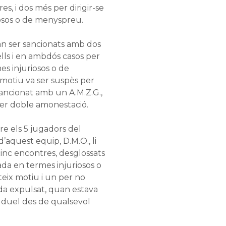
es, i dos més per dirigir-se
riosos o de menyspreu.
 van ser sancionats amb dos
ells i en ambdós casos per
mes injuriosos o de
motiu va ser suspès per
sancionat amb un A.M.Z.G.,
per doble amonestació.
tre els 5 jugadors del
’aquest equip, D.M.O., li
inc encontres, desglossats
giada en termes injuriosos o
eix motiu i un per no
ada expulsat, quan estava
el duel des de qualsevol