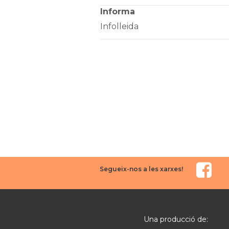
Informa
Infolleida
Segueix-nos a les xarxes!
Una producció de: