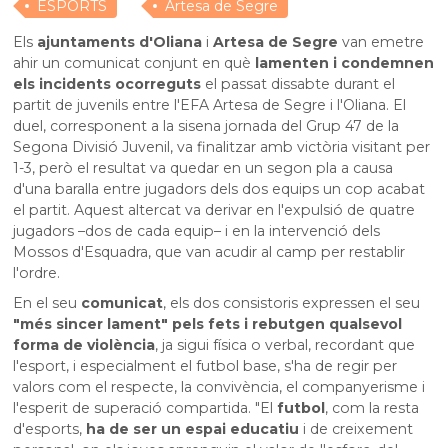
ESPORTS
Artesa de Segre
Els
ajuntaments d'Oliana
i
Artesa de Segre
van emetre
ahir un comunicat conjunt en què
lamenten i condemnen
els incidents ocorreguts
el passat dissabte durant el
partit de juvenils entre l'EFA Artesa de Segre i l'Oliana. El
duel, corresponent a la sisena jornada del Grup 47 de la
Segona Divisió Juvenil, va finalitzar amb victòria visitant per
1-3, però el resultat va quedar en un segon pla a causa
d'una baralla entre jugadors dels dos equips un cop acabat
el partit. Aquest altercat va derivar en l'expulsió de quatre
jugadors –dos de cada equip– i en la intervenció dels
Mossos d'Esquadra, que van acudir al camp per restablir
l'ordre.
En el seu
comunicat
, els dos consistoris expressen el seu
"més sincer lament" pels fets i rebutgen qualsevol
forma de violència
, ja sigui física o verbal, recordant que
l'esport, i especialment el futbol base, s'ha de regir per
valors com el respecte, la convivència, el companyerisme i
l'esperit de superació compartida. "El
futbol
, com la resta
d'esports,
ha de ser un espai educatiu
i de creixement