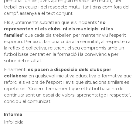
personal, on els joves aprenguin el valor de l'esforç, del
treball en equip i del respecte mutu, tant dins com fora del
camp", assenyala el text conjunt.
Els ajuntaments subratllen que els incidents "
no
representen ni els clubs, ni els municipis, ni les
famílies
" que cada dia treballen per mantenir viu l'esperit
esportiu. Per això, fan una crida a la serenitat, al respecte i a
la reflexió col·lectiva, reiterant el seu compromís amb un
futbol base centrat en la formació i la convivència per
sobre del resultat.
Finalment,
es posen a disposició dels clubs per
col·labora
r en qualsevol iniciativa educativa o formativa que
reforci els valors de l'esport i eviti que situacions similars es
repeteixin. "Creiem fermament que el futbol base ha de
continuar sent un espai de valors, aprenentatge i respecte",
conclou el comunicat.
Informa
Infolleida