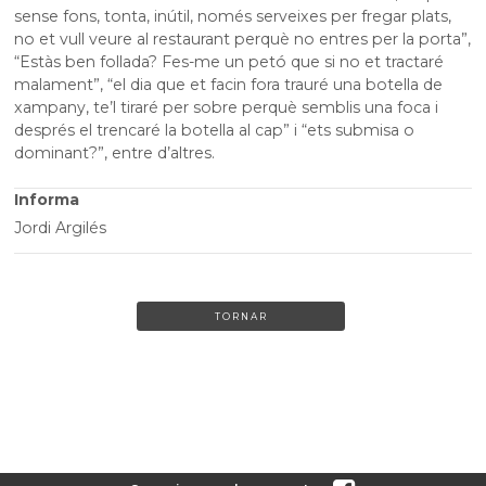
sense fons, tonta, inútil, només serveixes per fregar plats,
no et vull veure al restaurant perquè no entres per la porta”,
“Estàs ben follada? Fes-me un petó que si no et tractaré
malament”, “el dia que et facin fora trauré una botella de
xampany, te’l tiraré per sobre perquè semblis una foca i
després el trencaré la botella al cap” i “ets submisa o
dominant?”, entre d’altres.
Informa
Jordi Argilés
TORNAR