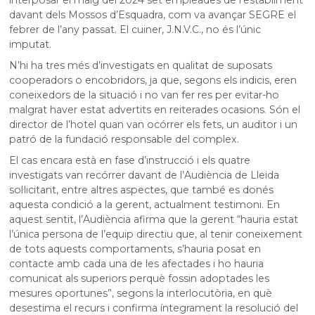
davant dels Mossos d’Esquadra, com va avançar SEGRE el
febrer de l’any passat. El cuiner, J.N.V.C., no és l’únic
imputat.
N’hi ha tres més d’investigats en qualitat de suposats
cooperadors o encobridors, ja que, segons els indicis, eren
coneixedors de la situació i no van fer res per evitar-ho
malgrat haver estat advertits en reiterades ocasions. Són el
director de l’hotel quan van ocórrer els fets, un auditor i un
patró de la fundació responsable del complex.
El cas encara està en fase d’instrucció i els quatre
investigats van recórrer davant de l’Audiència de Lleida
sol·licitant, entre altres aspectes, que també es donés
aquesta condició a la gerent, actualment testimoni. En
aquest sentit, l’Audiència afirma que la gerent “hauria estat
l’única persona de l’equip directiu que, al tenir coneixement
de tots aquests comportaments, s’hauria posat en
contacte amb cada una de les afectades i ho hauria
comunicat als superiors perquè fossin adoptades les
mesures oportunes”, segons la interlocutòria, en què
desestima el recurs i confirma íntegrament la resolució del