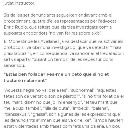
jutjat instructor.
Sis de les set denunciants segueixen endavant amb el
procediment, quatre d’elles representades per l’advocat
Enric Rubio, que reitera que els tres investigats com a
suposats encobridors “no van fer res sobre això”.
El Monestir de les Avellanes ja va destacar que va activar els
protocols i va obrir una investigació, que va detectar “mala
praxi laboral” i, en conseqüència, va sancionar el treballador i
se’l va apartar “durant un temps” de les seues funcions
sense sou.
“Estàs ben follada? Fes-me un petó que si no et
tractaré malament”
“Aquesta negra no val per a res”, “subnormal”, “aquestes
tetes són de veritat o són de plàstic?”, “si no t’ha follat bé el
teu marit, dis-m’ho que jo l’hi ensenyo”, “el teu marit que
me la xupi també”, “filla de puta”, “imbècil”, “balena”,
“transsexual”, “grassa”, són algunes de les expressions que
les denunciants afirmen que els va dir el xef. També haurien
estat violentades amb frases com “ets una balena, un pou