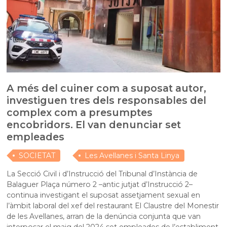
A més del cuiner com a suposat autor,
investiguen tres dels responsables del
complex com a presumptes
encobridors. El van denunciar set
empleades
SOCIETAT
Les Avellanes i Santa Linya
La Secció Civil i d’Instrucció del Tribunal d’Instància de
Balaguer Plaça número 2 –antic jutjat d’Instrucció 2–
continua investigant el suposat assetjament sexual en
l’àmbit laboral del xef del restaurant El Claustre del Monestir
de les Avellanes, arran de la denúncia conjunta que van
interposar el maig del 2024 set empleades de l’establiment