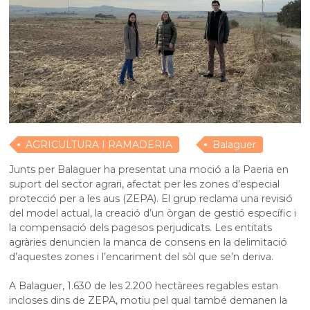
AGRICULTURA I RAMADERIA
Balaguer
Junts per Balaguer ha presentat una moció a la Paeria en
suport del sector agrari, afectat per les zones d’especial
protecció per a les aus (ZEPA). El grup reclama una revisió
del model actual, la creació d’un òrgan de gestió específic i
la compensació dels pagesos perjudicats. Les entitats
agràries denuncien la manca de consens en la delimitació
d’aquestes zones i l’encariment del sòl que se’n deriva.
A Balaguer, 1.630 de les 2.200 hectàrees regables estan
incloses dins de ZEPA, motiu pel qual també demanen la