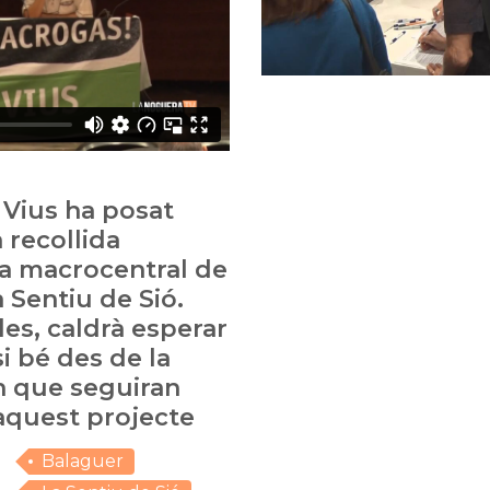
 Vius ha posat
a recollida
 la macrocentral de
 Sentiu de Sió.
es, caldrà esperar
si bé des de la
n que seguiran
 aquest projecte
Balaguer