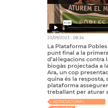
20/09/2023
- 08:34
La Plataforma Pobles
punt final a la primer
d’al·legacions contra
biogàs projectada a la
Ara, un cop presentad
quina és la resposta, 
plataforma assegure
treballant per aturar
AGRICULTURA I
RAMADERIA