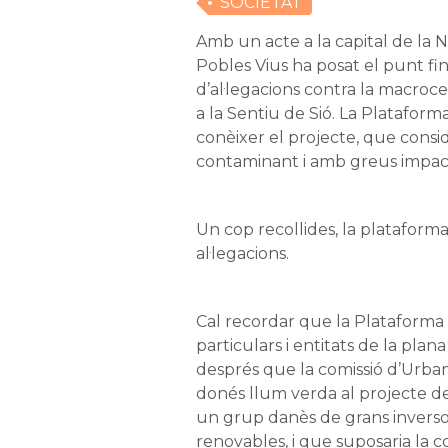
SOCIETAT
Amb un acte a la capital de la 
Pobles Vius ha posat el punt fina
d’al·legacions contra la macroc
a la Sentiu de Sió. La Plataform
conèixer el projecte, que cons
contaminant i amb greus impact
Un cop recollides, la plataforma 
al·legacions.
Cal recordar que la Plataforma 
particulars i entitats de la plan
després que la comissió d’Urban
donés llum verda al projecte d
un grup danès de grans inverso
renovables, i que suposaria la c