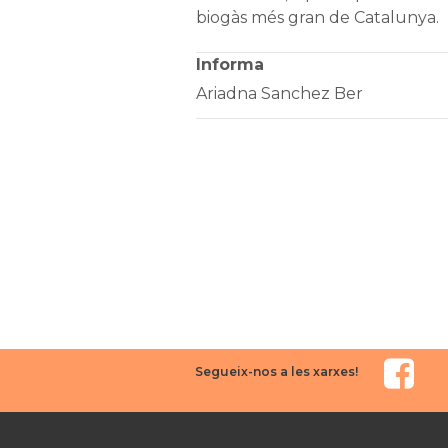
biogàs més gran de Catalunya.
Informa
Ariadna Sanchez Ber
Segueix-nos a les xarxes!