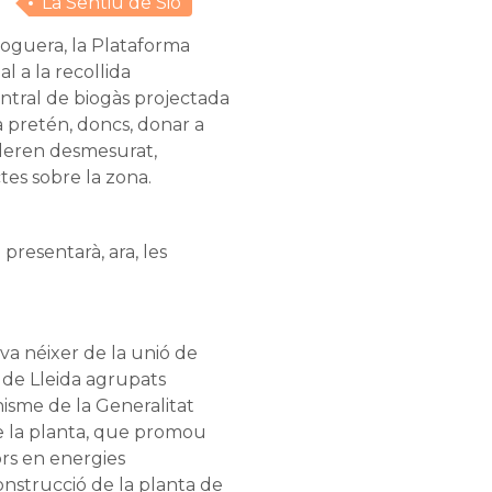
La Sentiu de Sió
Noguera, la Plataforma
l a la recollida
entral de biogàs projectada
a pretén, doncs, donar a
ideren desmesurat,
es sobre la zona.
presentarà, ara, les
va néixer de la unió de
a de Lleida agrupats
isme de la Generalitat
e la planta, que promou
rs en energies
onstrucció de la planta de