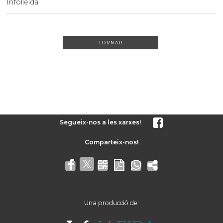
Infolleida
TORNAR
Segueix-nos a les xarxes!
Una producció de: