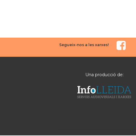
Segueix-nos a les xarxes!
Una producció de: