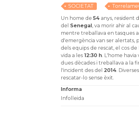
SOCIETAT
Torrelame
Un home de
54
anys, resident 
del
Senegal
, va morir ahir al 
mentre treballava en tasques agr
d'emergència van ser alertats, 
dels equips de rescat, el cos de
vida a les
12:30 h
. L'home havia 
dues dècades i treballava a la f
l'incident des del
2014
. Diverse
rescatar-lo sense èxit.
Informa
Infolleida