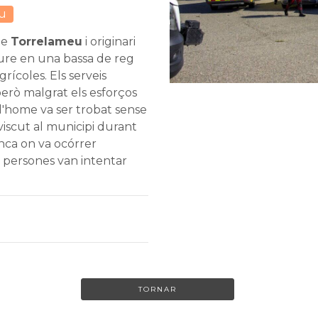
u
de
Torrelameu
i originari
caure en una bassa de reg
ícoles. Els serveis
però malgrat els esforços
 l'home va ser trobat sense
viscut al municipi durant
inca on va ocórrer
s persones van intentar
TORNAR