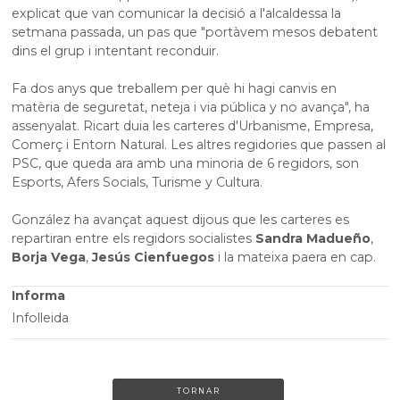
explicat que van comunicar la decisió a l'alcaldessa la
setmana passada, un pas que "portàvem mesos debatent
dins el grup i intentant reconduir.
Fa dos anys que treballem per què hi hagi canvis en
matèria de seguretat, neteja i via pública y no avança", ha
assenyalat. Ricart duia les carteres d'Urbanisme, Empresa,
Comerç i Entorn Natural. Les altres regidories que passen al
PSC, que queda ara amb una minoria de 6 regidors, son
Esports, Afers Socials, Turisme y Cultura.
González ha avançat aquest dijous que les carteres es
repartiran entre els regidors socialistes
Sandra Madueño
,
Borja Vega
,
Jesús Cienfuegos
i la mateixa paera en cap.
Informa
Infolleida
TORNAR