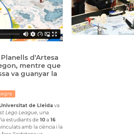
 Planells d'Artesa
segon, mentre que
sa va guanyar la
Segre
niversitat de Lleida
va
rst Lego League
, una
ia estudiants de
10
a
16
nculats amb la ciència i la