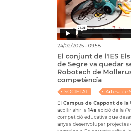
24/02/2025
- 09:58
El conjunt de l'IES Els
de Segre va quedar 
Robotech de Mollerus
competència
SOCIETAT
Artesa de 
El
Campus de Cappont de la U
acollir ahir la
14a
edició de la
Fi
competició educativa que desaf
anys a desenvolupar projectes vi