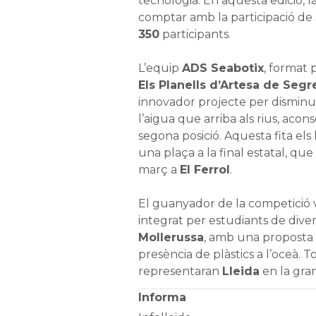
tecnologia. En aquesta edició, la
comptar amb la participació de
350
participants.
L’equip
ADS Seabotix
, format
Els Planells d’Artesa de Segr
innovador projecte per disminu
l’aigua que arriba als rius, aco
segona posició. Aquesta fita el
una plaça a la final estatal, que
març a
El Ferrol
.
El guanyador de la competició v
integrat per estudiants de diver
Mollerussa
, amb una proposta 
presència de plàstics a l’oceà. T
representaran
Lleida
en la gran
Informa