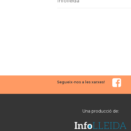
Infolleida
Segueix-nos a les xarxes!
Una producció de: