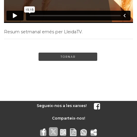
Resum setmanal emés per LleidaTV.
TORNAR
Segueix-nos a les xarxes!