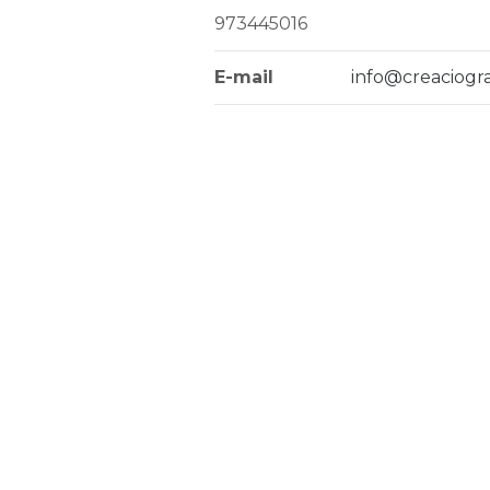
973445016
E-mail
info@creaciogr