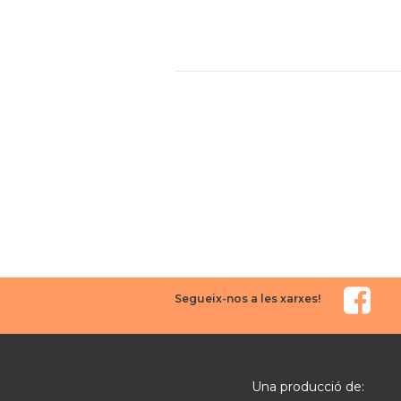
Segueix-nos a les xarxes!
Una producció de: