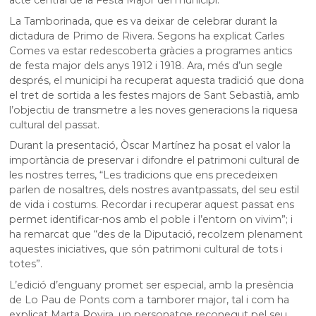
La Tamborinada, que es va deixar de celebrar durant la
dictadura de Primo de Rivera. Segons ha explicat Carles
Comes va estar redescoberta gràcies a programes antics
de festa major dels anys 1912 i 1918. Ara, més d’un segle
després, el municipi ha recuperat aquesta tradició que dona
el tret de sortida a les festes majors de Sant Sebastià, amb
l’objectiu de transmetre a les noves generacions la riquesa
cultural del passat.
Durant la presentació, Òscar Martínez ha posat el valor la
importància de preservar i difondre el patrimoni cultural de
les nostres terres, “Les tradicions que ens precedeixen
parlen de nosaltres, dels nostres avantpassats, del seu estil
de vida i costums. Recordar i recuperar aquest passat ens
permet identificar-nos amb el poble i l’entorn on vivim”; i
ha remarcat que “des de la Diputació, recolzem plenament
aquestes iniciatives, que són patrimoni cultural de tots i
totes”.
L’edició d’enguany promet ser especial, amb la presència
de Lo Pau de Ponts com a tamborer major, tal i com ha
explicat Marta Rovira, un personatge reconegut pel seu