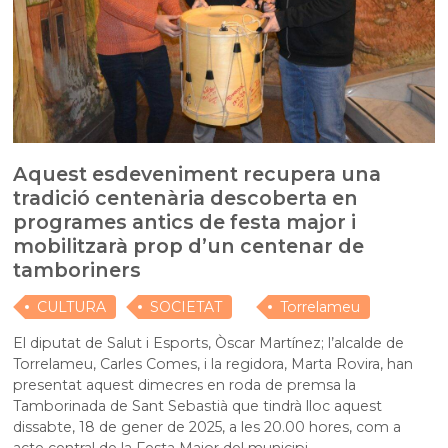
Aquest esdeveniment recupera una
tradició centenària descoberta en
programes antics de festa major i
mobilitzarà prop d’un centenar de
tamboriners
CULTURA
SOCIETAT
Torrelameu
El diputat de Salut i Esports, Òscar Martínez; l’alcalde de
Torrelameu, Carles Comes, i la regidora, Marta Rovira, han
presentat aquest dimecres en roda de premsa la
Tamborinada de Sant Sebastià que tindrà lloc aquest
dissabte, 18 de gener de 2025, a les 20.00 hores, com a
acte central de la Festa Major del municipi.