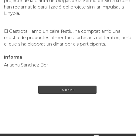
projecte de la planta de biogàs de la Sentiu de Sió així com
han reclamat la paralització del projcte similar impulsat a
Linyola.
El Gastrotall, amb un caire festiu, ha comptat amb una
mostra de productes alimentaris i artesans del territori, amb
el que s’ha elaborat un dinar per als participants.
Informa
Ariadna Sanchez Ber
TORNAR