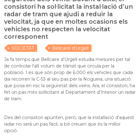
consistori ha sol·licitat la instal·lació d’un
radar de tram que ajudi a reduir la
velocitat, ja que en moltes ocasions els
vehicles no respecten la velocitat
corresponent
SOCIETAT
Bellcaire d'Urgell
Ja fa temps que Bellcaire d’Urgell estudia mesures per tal
de controlar l’alt volum de trànsit que circula per la
població. I és que són prop de 6.000 els vehicles que cada
dia recorren la C-53 al seu pas per la Noguera, una situació
que posa en risc la seguretat dels veïns. Ara, el consistori, ha
fet un pas més sol·licitant al Departament d’Interior un radar
de tram.
Des del consistori apunten, però, que la instal·lació d’aquest
radar no serà un pas fàcil, si bé creuen que és la millor
opció.