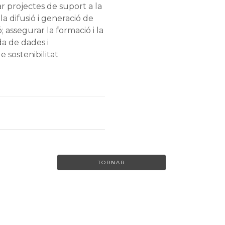
 projectes de suport a la
 la difusió i generació de
; assegurar la formació i la
ida de dades i
e sostenibilitat
TORNAR