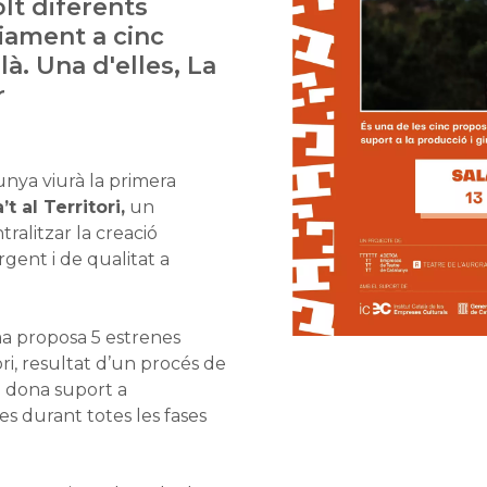
lt diferents
iament a cinc
là. Una d'elles, La
r
unya viurà la primera
’t al Territori,
un
ralitzar la creació
rgent i de qualitat a
a proposa 5 estrenes
ori, resultat d’un procés de
ue dona suport a
 durant totes les fases