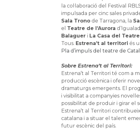
la col·laboració del Festival RB
impulsada per cinc sales privade
Sala Trono
de Tarragona, la
Sa
el
Teatre de l’Aurora
d’Iguala
Balaguer
i
La Casa del Teatre
Tous.
Estrena’t al territori
és u
Pla d’impuls del teatre de Cat
Sobre Estrena’t al Territori:
Estrena’t al Territori té com a m
producció escènica i oferir nove
dramaturgs emergents. El prog
i visibilitat a companyies novelles
possibilitat de produir i girar el 
Estrena’t al Territori contribueix
catalana i a situar el talent e
futur escènic del país.