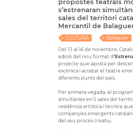
propostes teatrals mo
s’estrenaran simultàn
sales del territori cata
Mercantil de Balague
CULTURA
Balaguer
Del 13 al 16 de novembre, Catal
edició del nou format d
’Estrena
projecte que aposta per descent
escènica i acostar el teatre eme
diferents punts del país.
Per primera vegada, el program
simultànies en 5 sales del territ
residència artística i tècnica q
companyies emergents catalanes
del seu procés creatiu.