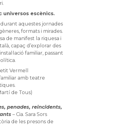
i.
inc universos escènics.
 durant aquestes jornades
gèneres, formats i mirades.
a de manifest la riquesa i
talà, capaç d’explorar des
stal·lació familiar, passant
olítica.
Petit Vermell
 familiar amb teatre
tiques.
Martí de Tous)
es, penades, reincidents,
lants
–
Cia. Sara Sors
òria de les presons de