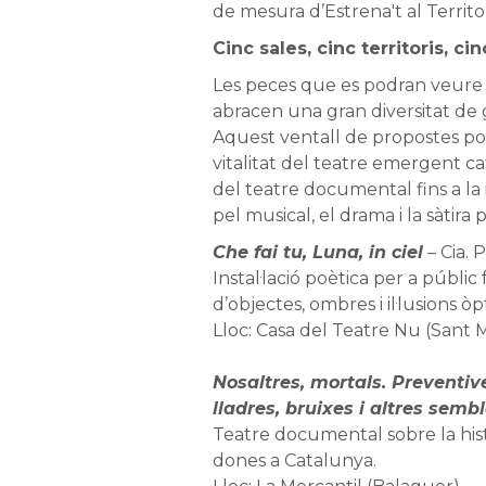
de mesura d’Estrena't al Territor
Cinc sales, cinc territoris, c
Les peces que es podran veure
abracen una gran diversitat de 
Aquest ventall de propostes pos
vitalitat del teatre emergent ca
del teatre documental fins a la in
pel musical, el drama i la sàtira p
Che fai tu, Luna, in ciel
– Cia. 
Instal·lació poètica per a públic
d’objectes, ombres i il·lusions òp
Lloc: Casa del Teatre Nu (Sant 
Nosaltres, mortals. Preventiv
lladres, bruixes i altres semb
Teatre documental sobre la hist
dones a Catalunya.