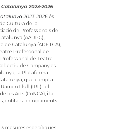
de Catalunya 2023-2026
 Catalunya 2023-2026
és
de Cultura de la
ciació de Professionals de
e Catalunya (AADPC),
tre de Catalunya (ADETCA),
eatre Professional de
 Professional de Teatre
 Col·lectiu de Companyies
lunya, la Plataforma
 Catalunya, que compta
 Ramon Llull (IRL) i el
de les Arts (CoNCA), i la
s, entitats i equipaments
23 mesures específiques