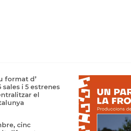
u format d’
5 sales i 5 estrenes
tralitzar el
talunya
mbre, cinc