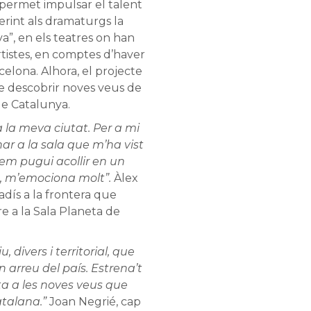
 permet impulsar el talent
erint als dramaturgs la
eva”, en els teatres on han
tistes, en comptes d’haver
elona. Alhora, el projecte
de descobrir noves veus de
e Catalunya.
 la meva ciutat. Per a mi
ar a la sala que m’ha vist
 em pugui acollir en un
, m’emociona molt”.
Àlex
adís a la frontera que
e a la Sala Planeta de
 divers i territorial, que
én arreu del país. Estrena’t
rta a les noves veus que
talana.”
Joan Negrié, cap