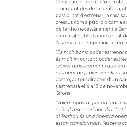
L’objectiu és doble: d’un costat
emergent des de la perifèria, of
possibilitat d’estrenar “a casa s
crescut com a públic o com a ar
de fer-ho necessàriament a Barc
ofereix al públic l’oportunitat 
l’escena contemporània arreu d
“És molt bonic poder estrenar a
és molt important poder estren
créixer artísticament i que ara
moment de professionalització
Castro, autor i director d’Un par
s’estrenarà el dia 13 de novembr
Girona.
“Volem apostar per un teatre viu,
neix als escenaris locals i s’est
al Territori és una finestra obe
estan transformant l’escena ca