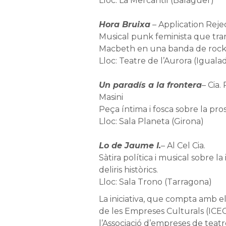
Lloc: La Mercantil (Balaguer)
Hora Bruixa
– Application Reje
Musical punk feminista que tra
Macbeth en una banda de rock
Lloc: Teatre de l’Aurora (Iguala
Un paradís a la frontera
– Cia.
Masini
Peça íntima i fosca sobre la pros
Lloc: Sala Planeta (Girona)
Lo de Jaume I.
– Al Cel Cia.
Sàtira política i musical sobre la 
deliris històrics.
Lloc: Sala Trono (Tarragona)
La iniciativa, que compta amb el
de les Empreses Culturals (ICEC)
l’Associació d’empreses de teat