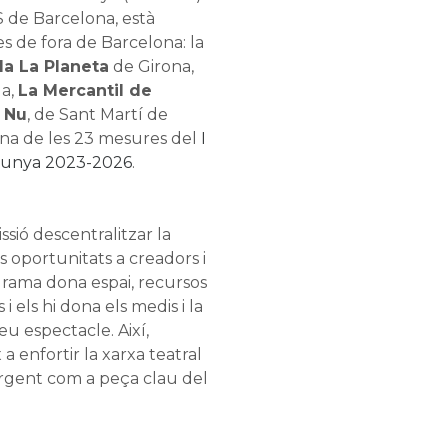
LS de Barcelona, està
s de fora de Barcelona: la
la La Planeta
de Girona,
da,
La Mercantil de
 Nu
, de Sant Martí de
na de les 23 mesures del
I
alunya 2023-2026
.
issió descentralitzar la
s oportunitats a creadors i
rama dona espai, recursos
 i els hi dona els medis i la
seu espectacle. Així,
 a enfortir la xarxa teatral
mergent com a peça clau del