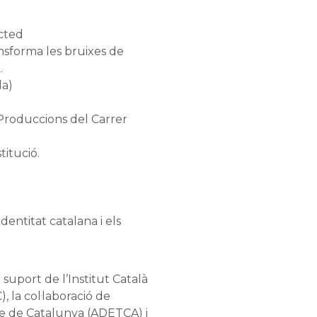
cted
nsforma les bruixes de
.
da)
 Produccions del Carrer
titució.
identitat catalana i els
 suport de l’Institut Català
, la col·laboració de
re de Catalunya (ADETCA) i