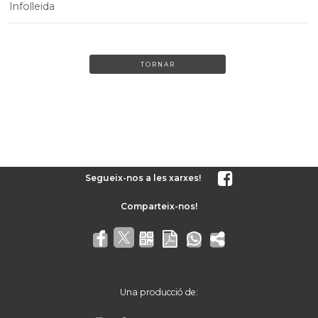
Infolleida
TORNAR
Segueix-nos a les xarxes!
Una producció de: