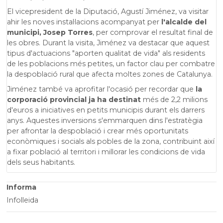
El vicepresident de la Diputació, Agustí Jiménez, va visitar
ahir les noves instal·lacions acompanyat per
l'alcalde del
municipi, Josep Torres
, per comprovar el resultat final de
les obres. Durant la visita, Jiménez va destacar que aquest
tipus d'actuacions "aporten qualitat de vida" als residents
de les poblacions més petites, un factor clau per combatre
la despoblació rural que afecta moltes zones de Catalunya.
Jiménez també va aprofitar l'ocasió per recordar que
la
corporació provincial ja ha destinat
més de 2,2 milions
d'euros a iniciatives en petits municipis durant els darrers
anys. Aquestes inversions s'emmarquen dins l'estratègia
per afrontar la despoblació i crear més oportunitats
econòmiques i socials als pobles de la zona, contribuint així
a fixar població al territori i millorar les condicions de vida
dels seus habitants.
Informa
Infolleida