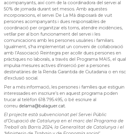
acompanyants, així com de la coordinadora del servei al
50% de jornada durant set mesos. Amb aquestes
incorporacions, el servei De La Mà disposarà de vuit
persones acompanyants i dues responsables de
coordinació per organitzar els torns, atendre incidències,
vetllar per al bon funcionament del servei i les
comunicacions amb les persones usuàries i familiars.
Igualment, s’ha implementat un conveni de col·laboració
amb l’Associació Reintegra per acollir dues persones en
pràctiques no laborals, a través del Programa MAIS, el qual
impulsa mesures actives d’inserció per a persones
destinatàries de la Renda Garantida de Ciutadania o en risc
d’exclusió social.
Per a més informació, les persones i famílies que estiguin
interessades en inscriure’s en aquest programa poden
trucar al telèfon 618.795.495, o bé escriure al
correu
delama@balaguer.cat
.
El projecte està subvencionat pel Servei Públic
d’Ocupació de Catalunya en el marc del Programa de
Treball als Barris 2024, la Generalitat de Catalunya i el
‘Ministerio de Trabajo y de Economía social’.