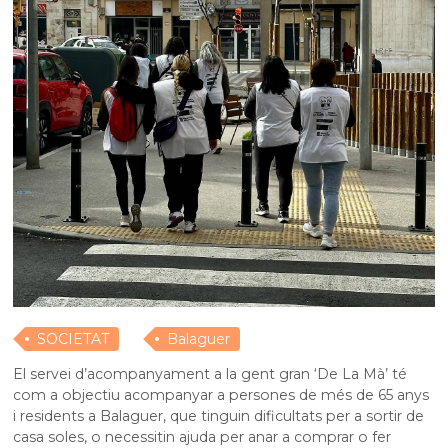
SOCIETAT
Balaguer
El servei d’acompanyament a la gent gran ‘De La Mà’ té
com a objectiu acompanyar a persones de més de 65 anys
i residents a Balaguer, que tinguin dificultats per a sortir de
casa soles, o necessitin ajuda per anar a comprar o fer