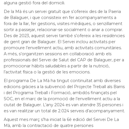
alguna gestió fora del domicili.
De la Mà és un servei gratuït que s’ofereix des de la Paeria
de Balaguer, i que consisteix en fer acompanyaments a
fora de la llar, fer gestions, visites mèdiques, o senzillament
sortir a passejar, relacionar-se socialment o anar a comprar.
Des de 2023, aquest servei també s’ofereix a les residències
de gent gran de Balaguer. El Servei inclou activitats per
promoure l’envelliment actiu, amb activitats comunitàries.
A més, s’organitzen sessions en col·laboració amb els
professionals del Servei de Salut del CAP de Balaguer, per a
promocionar hàbits saludables a partir de la nutrició,
l’activitat física o la gestió de les emocions.
El programa De La Mà ha tingut continuïtat amb diverses
edicions gràcies a la subvenció del Projecte Treball als Barris
i del Programa Treball i Formació, ambdós finançats pel
SOC, en el marc de la promoció de l’envelliment actiu a la
ciutat de Balaguer. L’any 2024 es van atendre 35 persones i
es van realitzar un total de 2.024 serveis d’acompanyament.
Aquest mes març s’ha iniciat la 6è edició del Servei De La
Mà, amb la contractació de quatre persones