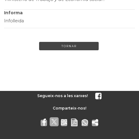
Informa
Infolleida
TORNAR
Segueix-nos a les xarxes!