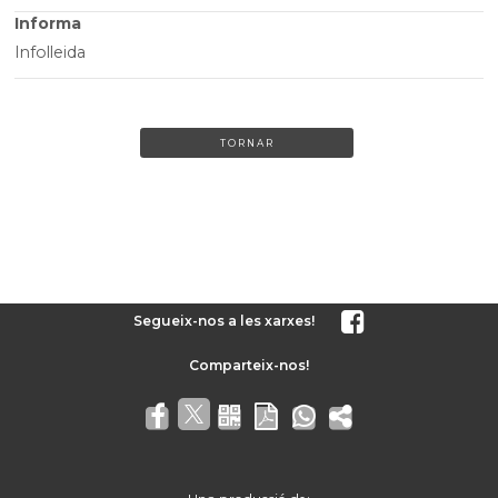
Informa
Infolleida
TORNAR
Segueix-nos a les xarxes!