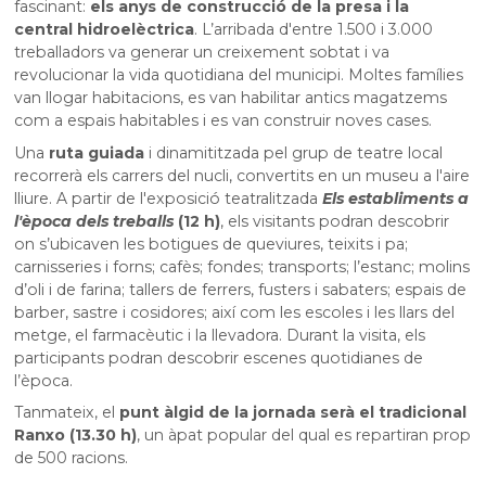
fascinant:
els anys de construcció de la presa i la
central hidroelèctrica
. L’arribada d'entre 1.500 i 3.000
treballadors va generar un creixement sobtat i va
revolucionar la vida quotidiana del municipi. Moltes famílies
van llogar habitacions, es van habilitar antics magatzems
com a espais habitables i es van construir noves cases.
Una
ruta guiada
i dinamititzada pel grup de teatre local
recorrerà els carrers del nucli, convertits en un museu a l'aire
lliure. A partir de l'exposició teatralitzada
Els establiments a
l'època dels treballs
(12 h)
, els visitants podran descobrir
on s’ubicaven les botigues de queviures, teixits i pa;
carnisseries i forns; cafès; fondes; transports; l’estanc; molins
d’oli i de farina; tallers de ferrers, fusters i sabaters; espais de
barber, sastre i cosidores; així com les escoles i les llars del
metge, el farmacèutic i la llevadora. Durant la visita, els
participants podran descobrir escenes quotidianes de
l’època.
Tanmateix, el
punt àlgid de la jornada serà el tradicional
Ranxo (13.30 h)
, un àpat popular del qual es repartiran prop
de 500 racions.