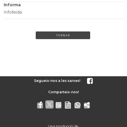
Informa
Infolleida
TORNAR
Segueix-nos a les xarxes!
Una producció de: