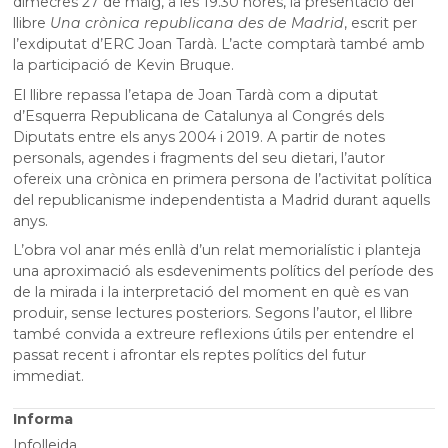
dimecres 27 de maig, a les 19.30 hores, la presentació del
llibre
Una crònica republicana des de Madrid
, escrit per
l’exdiputat d’ERC Joan Tardà. L’acte comptarà també amb
la participació de Kevin Bruque.
El llibre repassa l’etapa de Joan Tardà com a diputat
d’Esquerra Republicana de Catalunya al Congrés dels
Diputats entre els anys 2004 i 2019. A partir de notes
personals, agendes i fragments del seu dietari, l’autor
ofereix una crònica en primera persona de l’activitat política
del republicanisme independentista a Madrid durant aquells
anys.
L’obra vol anar més enllà d’un relat memorialístic i planteja
una aproximació als esdeveniments polítics del període des
de la mirada i la interpretació del moment en què es van
produir, sense lectures posteriors. Segons l’autor, el llibre
també convida a extreure reflexions útils per entendre el
passat recent i afrontar els reptes polítics del futur
immediat.
Informa
Infolleida