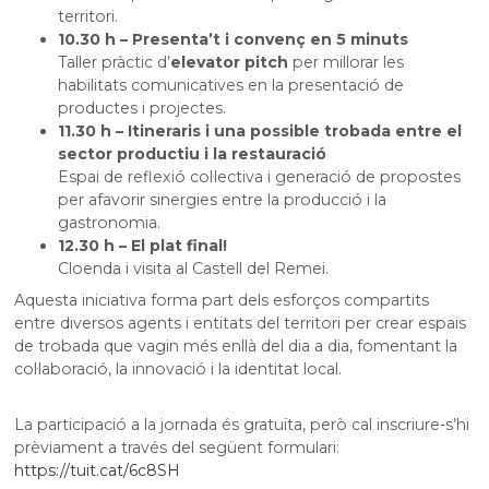
territori.
10.30 h – Presenta’t i convenç en 5 minuts
Taller pràctic d’
elevator pitch
per millorar les
habilitats comunicatives en la presentació de
productes i projectes.
11.30 h – Itineraris i una possible trobada entre el
sector productiu i la restauració
Espai de reflexió col·lectiva i generació de propostes
per afavorir sinergies entre la producció i la
gastronomia.
12.30 h – El plat final!
Cloenda i visita al Castell del Remei.
Aquesta iniciativa forma part dels esforços compartits
entre diversos agents i entitats del territori per crear espais
de trobada que vagin més enllà del dia a dia, fomentant la
col·laboració, la innovació i la identitat local.
La participació a la jornada és gratuïta, però cal inscriure-s’hi
prèviament a través del següent formulari:
https://tuit.cat/6c8SH