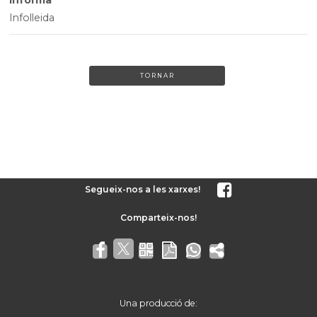
Infolleida
TORNAR
Segueix-nos a les xarxes!
Una producció de: