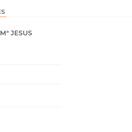
ES
 Mª JESUS