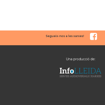
Segueix-nos a les xarxes!
Una producció de: