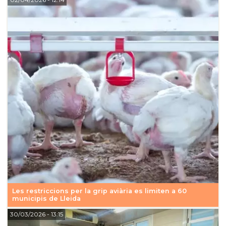
Les restriccions per la grip aviària es limiten a 60
municipis de Lleida
30/03/2026
- 13:15