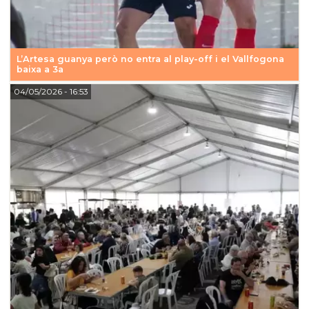
L’Artesa guanya però no entra al play-off i el Vallfogona
baixa a 3a
04/05/2026
- 16:53