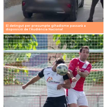
El detingut per presumpte gihadisme passarà a
disposició de l’Audiència Nacional
18/05/2026
- 11:40