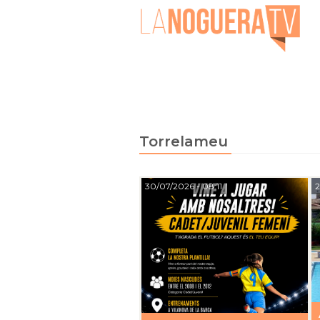
Torrelameu
30/07/2026
- 08:11
2