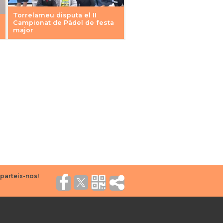
Torrelameu disputa el II
Campionat de Pàdel de festa
major