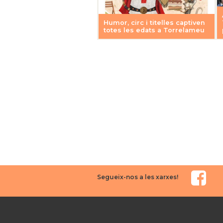
Humor, circ i titelles captiven
totes les edats a Torrelameu
Segueix-nos a les xarxes!