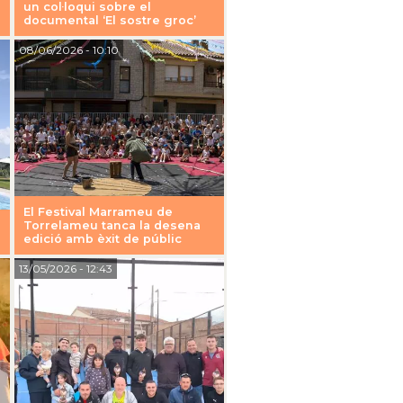
un col·loqui sobre el
documental ‘El sostre groc’
08/06/2026
- 10:10
El Festival Marrameu de
Torrelameu tanca la desena
edició amb èxit de públic
13/05/2026
- 12:43