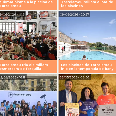
submarinisme a la piscina de
Torrelameu millora el bar de
Torrelameu
les piscines
9/06/2026
- 11:12
09/06/2026
- 20:57
Torrelameu tria els millors
Les piscines de Torrelameu
esmorzars de forquilla
inicien la temporada de bany
2/06/2026
- 16:19
28/05/2026
- 08:02