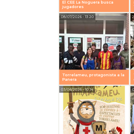
El CEE La Noguera busca
jugadores
08/07/2026
- 13:20
2
Torrelameu, protagonista a la
Panera
03/06/2026
- 10:14
0