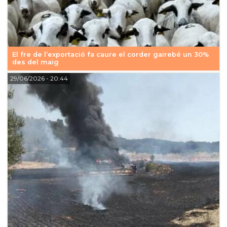
El fre de l’exportació fa caure el corder gairebé un 30%
des del maig
29/06/2026
- 20:44