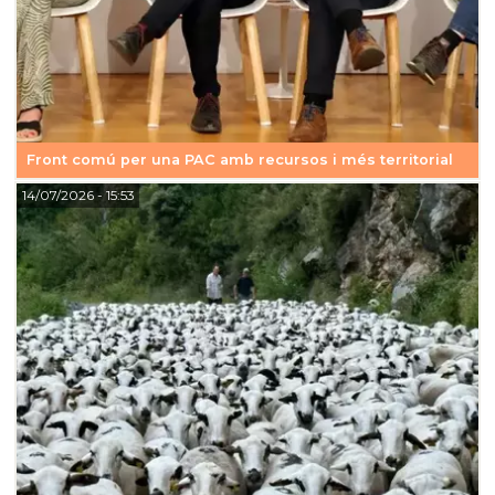
Front comú per una PAC amb recursos i més territorial
14/07/2026
- 15:53