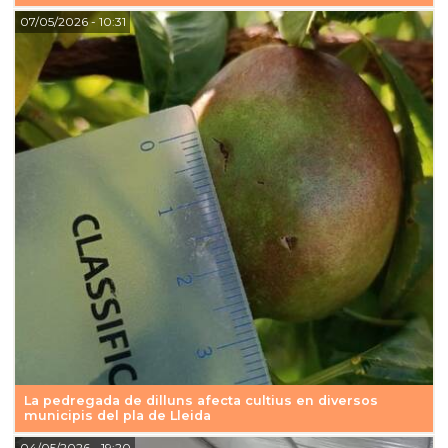
07/05/2026
- 10:31
La pedregada de dilluns afecta cultius en diversos
municipis del pla de Lleida
04/05/2026
- 19:20