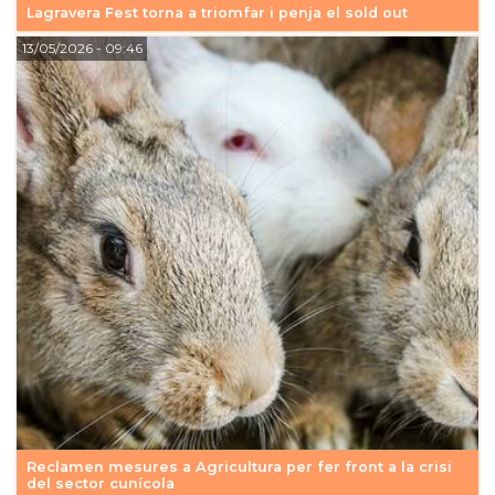
Lagravera Fest torna a triomfar i penja el sold out
13/05/2026
- 09:46
Reclamen mesures a Agricultura per fer front a la crisi
del sector cunícola