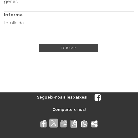
gener.
Informa
Infolleida
TORNAR
Segueix-nos a les xarxes!