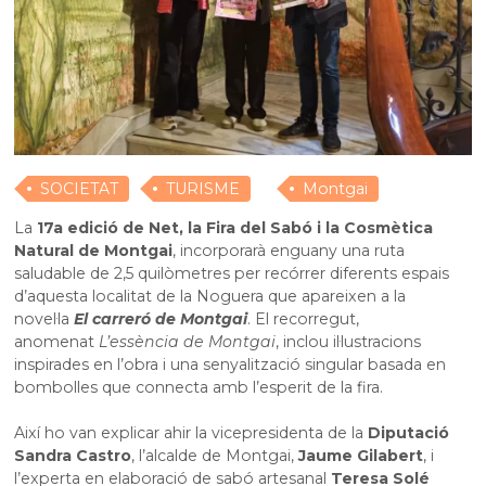
SOCIETAT
TURISME
Montgai
La
17a edició de Net, la Fira del Sabó i la Cosmètica
Natural de Montgai
, incorporarà enguany una ruta
saludable de 2,5 quilòmetres per recórrer diferents espais
d’aquesta localitat de la Noguera que apareixen a la
novel·la
El carreró de Montgai
. El recorregut,
anomenat
L’essència de Montgai
, inclou il·lustracions
inspirades en l’obra i una senyalització singular basada en
bombolles que connecta amb l’esperit de la fira.
Així ho van explicar ahir la vicepresidenta de la
Diputació
Sandra Castro
, l’alcalde de Montgai,
Jaume Gilabert
, i
l’experta en elaboració de sabó artesanal
Teresa Solé