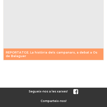
REPORTATGE. La història dels campanars, a debat a Os
de Balaguer
Segueix-nos a les xarxes!