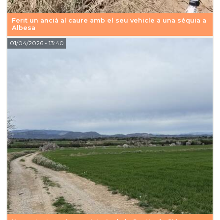
Ferit un ancià al caure amb el seu vehicle a una séquia a
Albesa
01/04/2026
- 13:40