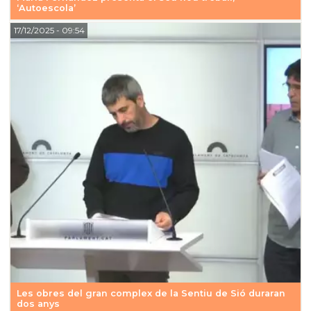
‘Autoescola’
17/12/2025
- 09:54
Les obres del gran complex de la Sentiu de Sió duraran
dos anys