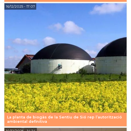
16/12/2025
- 17:07
La planta de biogàs de la Sentiu de Sió rep l’autorització
ambiental definitiva
10/12/2025
- 14:24